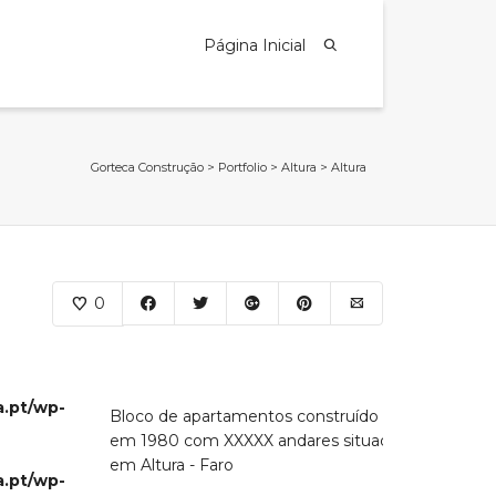
Página Inicial
Gorteca Construção
>
Portfolio
>
Altura
>
Altura
0
a.pt/wp-
Bloco de apartamentos construído
em 1980 com XXXXX andares situado
em Altura - Faro
a.pt/wp-