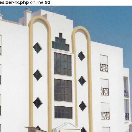
esizer-1x.php
on line
92