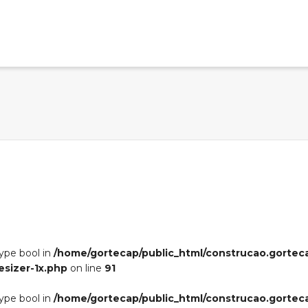
type bool in
/home/gortecap/public_html/construcao.gortec
esizer-1x.php
on line
91
type bool in
/home/gortecap/public_html/construcao.gortec